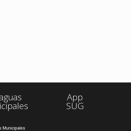
aguas
App
cipales
SUG
 Municipales