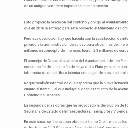
de un antiguo vertedero impidieron la construcción.
Esto propició la rescisión del contrato y obligó al Ayuntamient
que en 2018 le entregó para este proyecto el Ministerio de Fom
Pero esa devolución hay que hacerla con la satisfacción de int
privado a la administración de su uso para otros fines de inter
millones en concepto de intereses fueron 2,3 millones de euros
El concejal de Desarrollo Urbano del Ayuntamiento de Las Pal
construcción de la estación de Hoya de La Plata ya cuenta con 
informaba de que se iba a intentar conseguir de nuevo el tota
Roque también informó de que esperaba que la nueva licitación
cuanto al tramo 3, el que incluye el desplazamiento de la Aven
Gobierno de Canarias.
La segunda de las obras que ha provocado la devolución de fond
Secretaría de Estado de Infraestructuras, Transporte y Viviend
En este caso, se financiaban obras del tramo 2, entre las calles 
de los tramos 2 y 3 (Vegueta y Avenida Marítima), con medio mil