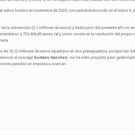
ar estos fondos en noviembre de 2020, concentrándolos todo en el tramo 5, p
 de la subvención (3,1 millones de euros) y hasta junio del presente año no se
cendieron a 720.406,85 euros, tal y como consta en la resolución del propio 
aria.
s es de 16,12 millones de euros repartidos en dos presupuestos, porque han si
denunció el concejal
Gustavo Sánchez
, «no he visto proyecto peor gestiona
ciones paradas se empieza a acercar».