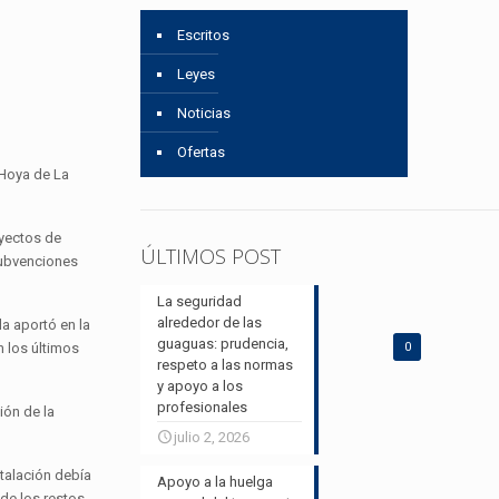
Escritos
Leyes
Noticias
Ofertas
 Hoya de La
oyectos de
ÚLTIMOS POST
subvenciones
La seguridad
alrededor de las
a aportó en la
guaguas: prudencia,
n los últimos
0
respeto a las normas
y apoyo a los
profesionales
ión de la
julio 2, 2026
stalación debía
Apoyo a la huelga
 de los restos