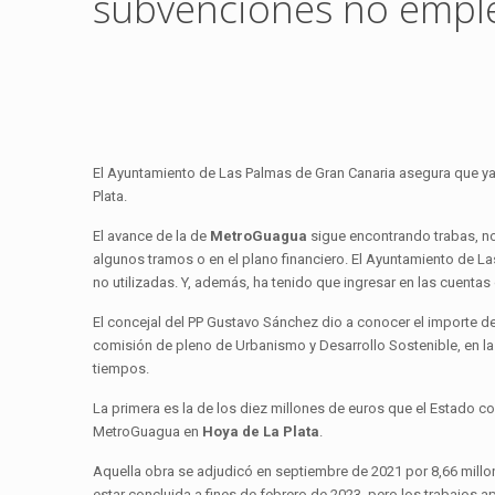
subvenciones no emple
El Ayuntamiento de Las Palmas de Gran Canaria asegura que ya 
Plata.
El avance de la de
MetroGuagua
sigue encontrando trabas, no
algunos tramos o en el plano financiero. El Ayuntamiento de L
no utilizadas. Y, además, ha tenido que ingresar en las cuenta
El concejal del PP Gustavo Sánchez dio a conocer el importe de
comisión de pleno de Urbanismo y Desarrollo Sostenible, en la
tiempos.
La primera es la de los diez millones de euros que el Estado c
MetroGuagua en
Hoya de La Plata
.
Aquella obra se adjudicó en septiembre de 2021 por 8,66 millon
estar concluida a fines de febrero de 2023, pero los trabajos 