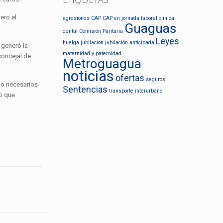
ero el
agresiones
CAP
CAP en jornada laboral
clinica
Guaguas
dental
Comisión Paritaria
Leyes
huelga
jubilacion
jubilación anticipada
 generó la
maternidad y paternidad
concejal de
Metroguagua
noticias
ofertas
seguros
do necesarios
Sentencias
transporte interurbano
do que