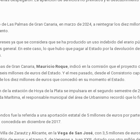
o de Las Palmas de Gran Canaria, en marzo de 2024, a reintegrar los diez mill
ento.
ereses ya que se considera que se ha producido un uso indebido del erario pú
és general. En este caso, lo que hubo que pagar al Estado por la devolución de
.
mas de Gran Canaria,
Mauricio Roque
, indicó en la comisión que el proyecto 
seis millones de euros del Estado. Y el mes pasado, desde el Consistorio capi
l de los diez millones de euros que concedió en su momento el Estado.
 de la estación de Hoya de la Plata se impulsara en el segundo semestre de 2
ida Marítima, el responsable municipal del área de Urbanismo recordó que lo fi
os fue la referida a una aportación estatal de 5 millones de euros por parte
a, concedida en diciembre de 2017.
Villa de Zarautz y Alicante, en la
Vega de San José
, con 3,5 millones de euro
lón de euros; y el tramo 5, de Venegas a Juan XXIII, dotado con otro millón d