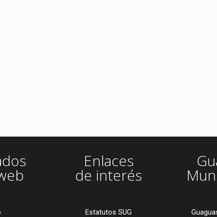
ados
Enlaces
Gu
 web
de interés
Muni
o
Estatutos SUG
Guaguas