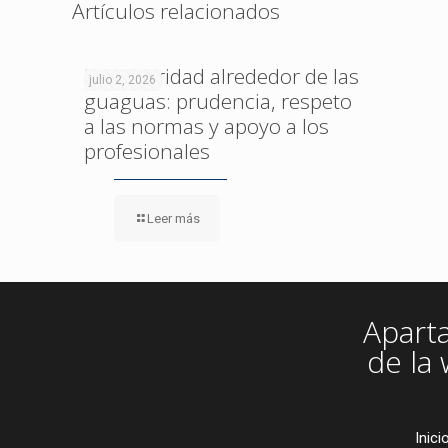
Artículos relacionados
La seguridad alrededor de las
julio 2, 2026
guaguas: prudencia, respeto
a las normas y apoyo a los
profesionales
Leer más
Apart
de la
Inici