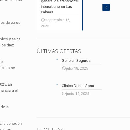
general del transporte
interurbano en Las
0
Palmas
septiembre 15,
ones de euros
2025
blico y se ha
 los diez
ÚLTIMAS OFERTAS
Generali Seguros
de
talino se
julio 18, 2025
025. En
Clínica Dental Sosa
nanciará el
junio 14, 2025
 de la
s; la conexión
ETIQUETAS
e euros.