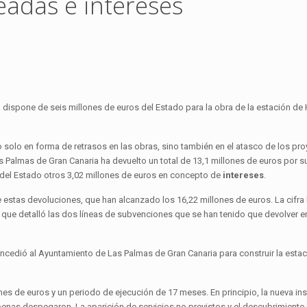
adas e intereses
dispone de seis millones de euros del Estado para la obra de la estación de
 solo en forma de retrasos en las obras, sino también en el atasco de los pr
as Palmas de Gran Canaria ha devuelto un total de 13,1 millones de euros por 
s del Estado otros 3,02 millones de euros en concepto de
intereses
.
 estas devoluciones, que han alcanzado los 16,22 millones de euros. La cifra l
 que detalló las dos líneas de subvenciones que se han tenido que devolver e
oncedió al Ayuntamiento de Las Palmas de Gran Canaria para construir la estac
es de euros y un periodo de ejecución de 17 meses. En principio, la nueva in
apenas despegaron. La aparición de servicios no previstos y el descubrimiento