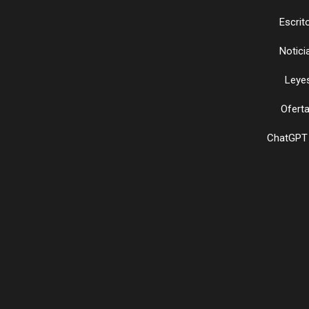
Escrit
Notici
Leye
Ofert
ChatGPT