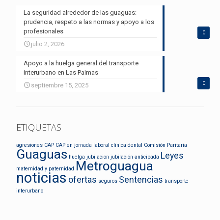
La seguridad alrededor de las guaguas:
prudencia, respeto a las normas y apoyo a los
profesionales
0
julio 2, 2026
Apoyo a la huelga general del transporte
interurbano en Las Palmas
0
septiembre 15, 2025
ETIQUETAS
agresiones
CAP
CAP en jornada laboral
clinica dental
Comisión Paritaria
Guaguas
Leyes
huelga
jubilacion
jubilación anticipada
Metroguagua
maternidad y paternidad
noticias
ofertas
Sentencias
seguros
transporte
interurbano