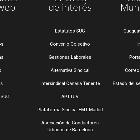
 web
de interés
Muni
o
Estatutos SUG
Guaguas
os
Convenio Colectivo
I
as
Gestiones Laborales
Porta
s
Alternativa Sindical
Correo
as
Intersindical Canaria Tenerife
Estado del s
 SUG
APTTUV
Plataforma Sindical EMT Madrid
Asociación de Conductores
Urbanos de Barcelona