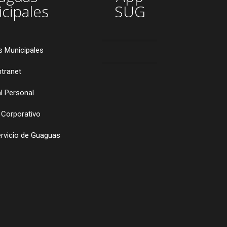
cipales
SUG
 Municipales
ntranet
l Personal
 Corporativo
ervicio de Guaguas