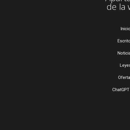
de la
Inici
Escrit
Notici
Leye
Ofert
ChatGPT