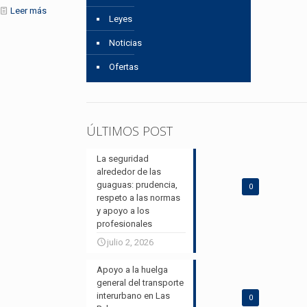
Leer más
Leyes
Noticias
Ofertas
ÚLTIMOS POST
La seguridad
alrededor de las
guaguas: prudencia,
0
respeto a las normas
y apoyo a los
profesionales
julio 2, 2026
Apoyo a la huelga
general del transporte
interurbano en Las
0