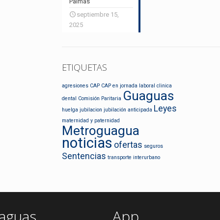
Palmas
septiembre 15,
2025
ETIQUETAS
agresiones
CAP
CAP en jornada laboral
clinica
Guaguas
dental
Comisión Paritaria
Leyes
huelga
jubilacion
jubilación anticipada
maternidad y paternidad
Metroguagua
noticias
ofertas
seguros
Sentencias
transporte interurbano
aguas
App