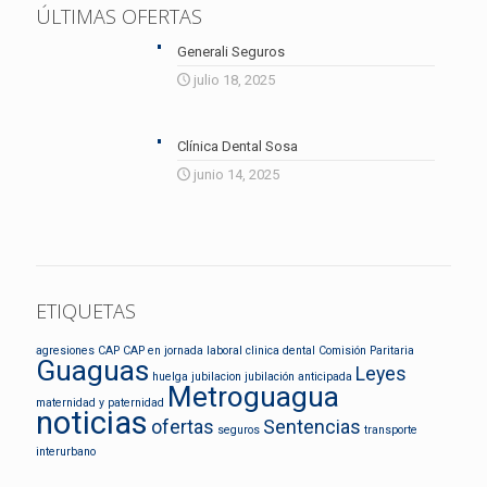
ÚLTIMAS OFERTAS
Generali Seguros
julio 18, 2025
Clínica Dental Sosa
junio 14, 2025
ETIQUETAS
agresiones
CAP
CAP en jornada laboral
clinica dental
Comisión Paritaria
Guaguas
Leyes
huelga
jubilacion
jubilación anticipada
Metroguagua
maternidad y paternidad
noticias
ofertas
Sentencias
seguros
transporte
interurbano