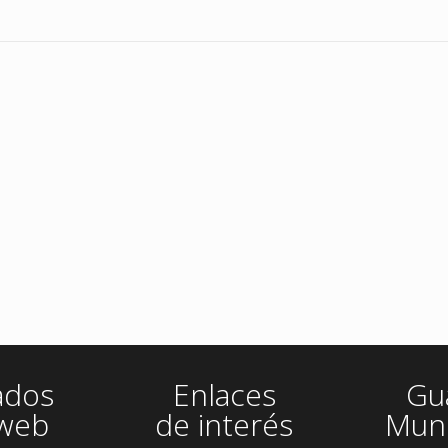
ados
Enlaces
Gu
 web
de interés
Muni