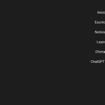
Inici
Escrit
Notici
Leye
Ofert
ChatGPT