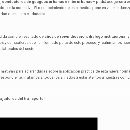
s,
conductores de guaguas urbanas e interurbanas
— podrá acogerse a es
dos en la normativa. El reconocimiento de esta medida pone en valor la dureza
lidad de nuestra ciudadanía.
dida como el resultado de
años de reivindicación, diálogo institucional y
s y compañeras que han formado parte de este proceso, y reafirmamos nue
laborales del sector.
rmativas
para aclarar dudas sobre la aplicación práctica de esta nueva normat
rrespondiente. Invitamos a todos los afiliados a estar atentos a nuestras com
ajadores del transporte!