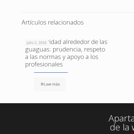
Artículos relacionados
La seguridad alrededor de las
julio 2, 2026
guaguas: prudencia, respeto
a las normas y apoyo a los
profesionales
Leer más
Apart
de la