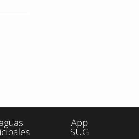
aguas
App
cipales
SUG