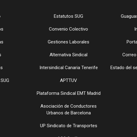
o
Estatutos SUG
Guaguas
os
Convenio Colectivo
I
as
Gestiones Laborales
Porta
s
Alternativa Sindical
Correo
as
Intersindical Canaria Tenerife
Estado del s
 SUG
APTTUV
Plataforma Sindical EMT Madrid
Asociación de Conductores
Urbanos de Barcelona
UP Sindicato de Transportes