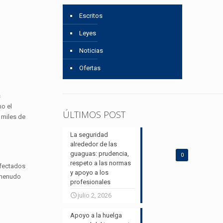
Escritos
Leyes
Noticias
Ofertas
s
o el
ÚLTIMOS POST
 miles de
La seguridad
alrededor de las
guaguas: prudencia,
0
respeto a las normas
afectados
y apoyo a los
a menudo
profesionales
julio 2, 2026
Apoyo a la huelga